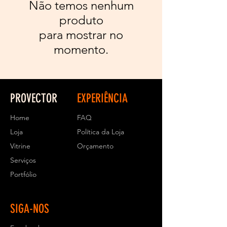
Não temos nenhum
produto
para mostrar no
momento.
PROVECTOR
EXPERIÊNCIA
Home
FAQ
Loja
Política da Loja
Vitrine
Orçamento
Serviços
Portfólio
SIGA-NOS