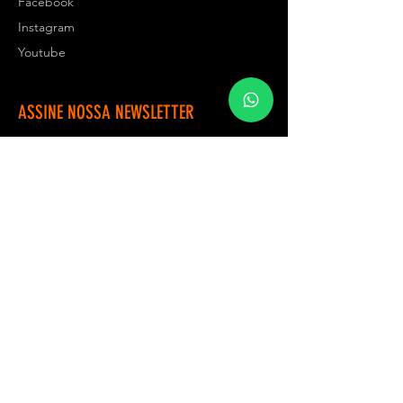
Facebook
Instagram
Youtube
ASSINE NOSSA NEWSLETTER
>
© 2021 por Provector Orgulhosamente criado por
Provector Visual
Provector Com. e Serviço
CNPJ:
33.087.791
/0001-98
Escritório:
Avenida Paulista, 1471
Bela Vista, São Paulo - SP
CEP
01311-927