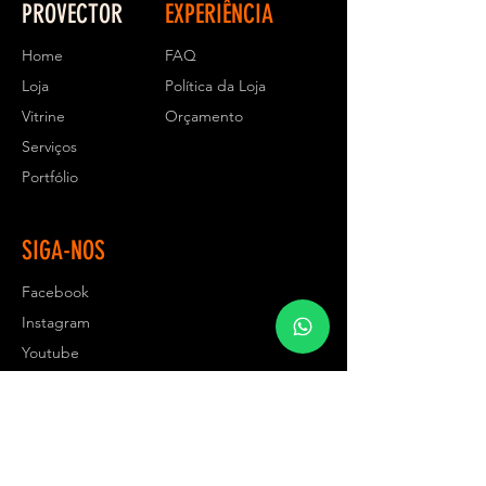
PROVECTOR
EXPERIÊNCIA
Home
FAQ
Loja
Política da Loja
Vitrine
Orçamento
Serviços
Portfólio
SIGA-NOS
Facebook
Instagram
Youtube
ASSINE NOSSA NEWSLETTER